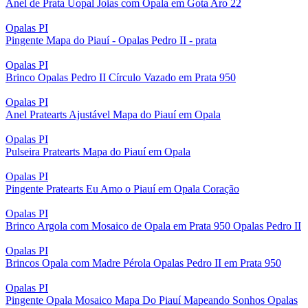
Anel de Prata Uopal Joias com Opala em Gota Aro 22
Opalas PI
Pingente Mapa do Piauí - Opalas Pedro II - prata
Opalas PI
Brinco Opalas Pedro II Círculo Vazado em Prata 950
Opalas PI
Anel Pratearts Ajustável Mapa do Piauí em Opala
Opalas PI
Pulseira Pratearts Mapa do Piauí em Opala
Opalas PI
Pingente Pratearts Eu Amo o Piauí em Opala Coração
Opalas PI
Brinco Argola com Mosaico de Opala em Prata 950 Opalas Pedro II
Opalas PI
Brincos Opala com Madre Pérola Opalas Pedro II em Prata 950
Opalas PI
Pingente Opala Mosaico Mapa Do Piauí Mapeando Sonhos Opalas