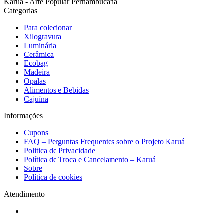
Karua - Arte Popular Pernambucana
Categorias
Para colecionar
Xilogravura
Luminária
Cerâmica
Ecobag
Madeira
Opalas
Alimentos e Bebidas
Cajuína
Informações
Cupons
FAQ – Perguntas Frequentes sobre o Projeto Karuá
Politica de Privacidade
Política de Troca e Cancelamento – Karuá
Sobre
Política de cookies
Atendimento