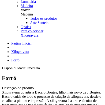
Luminária
Madeira
Voltar
Madeira
Todos os produtos
Arte Santeira
Opalas
Para colecionar
Xilogravura
Página Inicial
Xilogravura
Forró
Disponibilidade:
Imediata
Forró
Descrição do produto
Xilogravura do artista Bacaro Borges, filho mais novo de J Borges.
Bacaro cuida de todo o processo de criação da xilogravura, desde o
entalhe, a pintura e impressão.A xilogravura é a arte e técnica de
fazer gravuras de papel através de um entalhe de madeira (matriz),