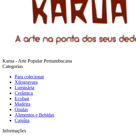
Karua - Arte Popular Pernambucana
Categorias
Para colecionar
Xilogravura
Luminária
Cerâmica
Ecobag
Madeira
Opalas
Alimentos e Bebidas
Cajuína
Informações