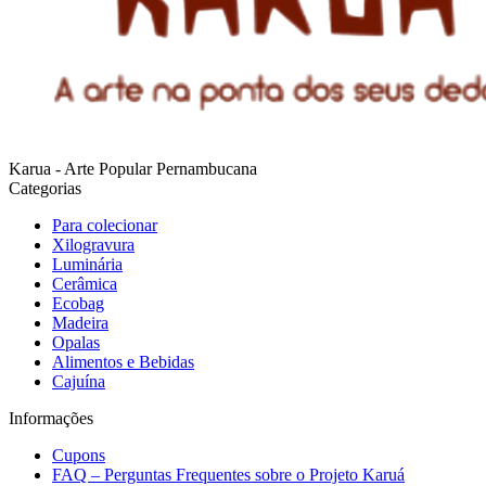
Karua - Arte Popular Pernambucana
Categorias
Para colecionar
Xilogravura
Luminária
Cerâmica
Ecobag
Madeira
Opalas
Alimentos e Bebidas
Cajuína
Informações
Cupons
FAQ – Perguntas Frequentes sobre o Projeto Karuá