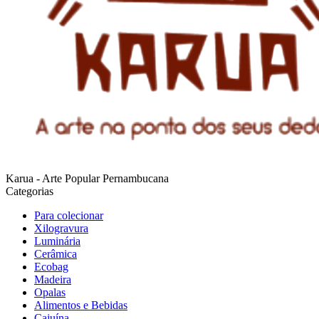
Karua - Arte Popular Pernambucana
Categorias
Para colecionar
Xilogravura
Luminária
Cerâmica
Ecobag
Madeira
Opalas
Alimentos e Bebidas
Cajuína