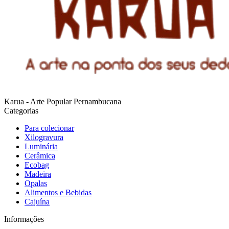
Karua - Arte Popular Pernambucana
Categorias
Para colecionar
Xilogravura
Luminária
Cerâmica
Ecobag
Madeira
Opalas
Alimentos e Bebidas
Cajuína
Informações