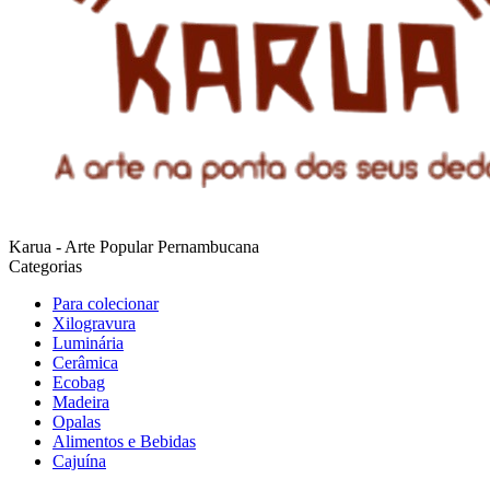
Karua - Arte Popular Pernambucana
Categorias
Para colecionar
Xilogravura
Luminária
Cerâmica
Ecobag
Madeira
Opalas
Alimentos e Bebidas
Cajuína