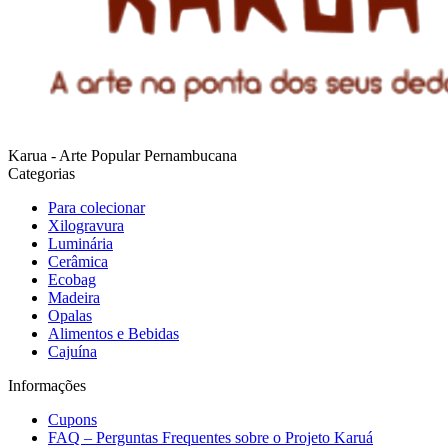
Karua - Arte Popular Pernambucana
Categorias
Para colecionar
Xilogravura
Luminária
Cerâmica
Ecobag
Madeira
Opalas
Alimentos e Bebidas
Cajuína
Informações
Cupons
FAQ – Perguntas Frequentes sobre o Projeto Karuá